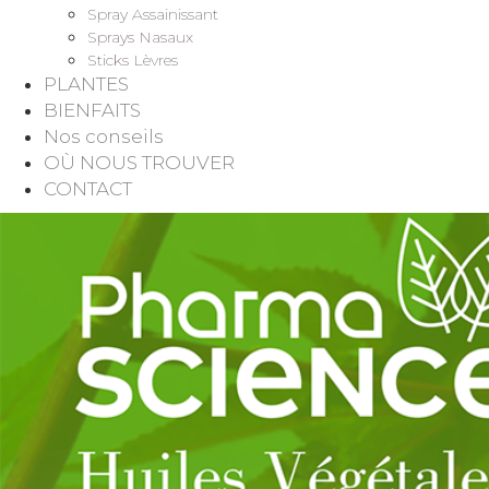
Spray Assainissant
Sprays Nasaux
Sticks Lèvres
PLANTES
BIENFAITS
Nos conseils
OÙ NOUS TROUVER
CONTACT