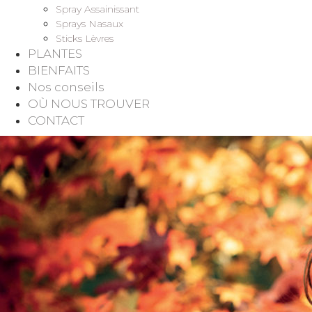
Spray Assainissant
Sprays Nasaux
Sticks Lèvres
PLANTES
BIENFAITS
Nos conseils
OÙ NOUS TROUVER
CONTACT